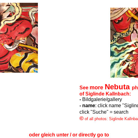
Nebuta
more
See
ph
of Siglinde Kallnbach:
-
Bildgalerie/gallery
- name
: click name "Sigli
click "Suche" = search
©
of all photos: Siglinde Kallnb
oder gleich unter / or directly go to